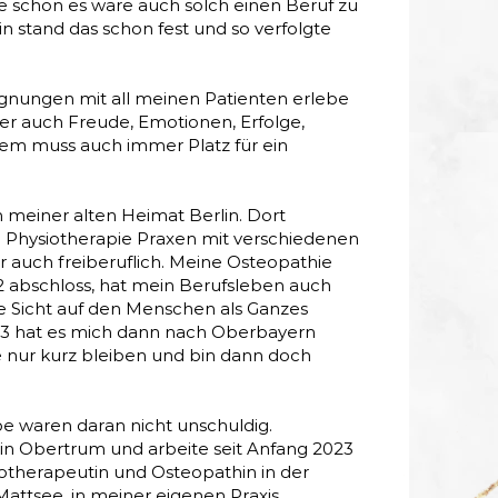
e schön es wäre auch solch einen Beruf zu
in stand das schon fest und so verfolgte
gnungen mit all meinen Patienten erlebe
er auch Freude, Emotionen, Erfolge,
dem muss auch immer Platz für ein
 meiner alten Heimat Berlin. Dort
en Physiotherapie Praxen mit verschiedenen
 auch freiberuflich. Meine Osteopathie
2 abschloss, hat mein Berufsleben auch
ie Sicht auf den Menschen als Ganzes
013 hat es mich dann nach Oberbayern
e nur kurz bleiben und bin dann doch
be waren daran nicht unschuldig.
 in Obertrum und arbeite seit Anfang 2023
siotherapeutin und Osteopathin in der
Mattsee, in meiner eigenen Praxis.