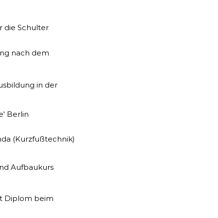
r die Schulter
dung nach dem
n
sbildung in der
' Berlin
nda (Kurzfußtechnik)
und Aufbaukurs
it Diplom beim