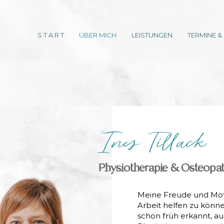
S T A R T
ÜBER MICH
LEISTUNGEN
TERMINE &
Ines Tillack
Physiotherapie & Osteopat
Meine Freude und Mot
Arbeit helfen zu könne
schon früh erkannt, a