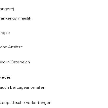
angere)
Krankengymnastik
rapie
sche Ansätze
ung in Österreich
 Neues
, auch bei Lageanomalien
osteopathische Verkettungen