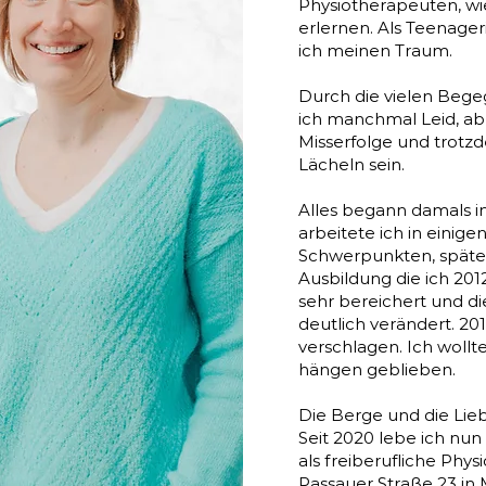
Physiotherapeuten, wi
erlernen. Als Teenager
ich meinen Traum.
Durch die vielen Bege
ich manchmal Leid, ab
Misserfolge und trotz
Lächeln sein.
Alles begann damals in
arbeitete ich in einig
Schwerpunkten, später
Ausbildung die ich 201
sehr bereichert und d
deutlich verändert. 2
verschlagen. Ich wollt
hängen geblieben.
Die Berge und die Lie
Seit 2020 lebe ich nun
als freiberufliche Phy
Passauer Straße 23 in 