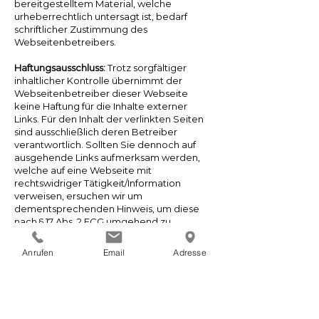
bereitgestelltem Material, welche
urheberrechtlich untersagt ist, bedarf
schriftlicher Zustimmung des
Webseitenbetreibers.
Haftungsausschluss:
Trotz sorgfältiger
inhaltlicher Kontrolle übernimmt der
Webseitenbetreiber dieser Webseite
keine Haftung für die Inhalte externer
Links. Für den Inhalt der verlinkten Seiten
sind ausschließlich deren Betreiber
verantwortlich. Sollten Sie dennoch auf
ausgehende Links aufmerksam werden,
welche auf eine Webseite mit
rechtswidriger Tätigkeit/Information
verweisen, ersuchen wir um
dementsprechenden Hinweis, um diese
nach § 17 Abs. 2 ECG umgehend zu
entfernen.
Die Urheberrechte Dritter werden vom
Anrufen
Email
Adresse
Betreiber dieser Webseite mit größter
Sorgfalt beachtet. Sollten Sie trotzdem auf
eine Urheberrechtsverletzung
aufmerksam werden, bitten wir um einen
entsprechenden Hinweis. Bei