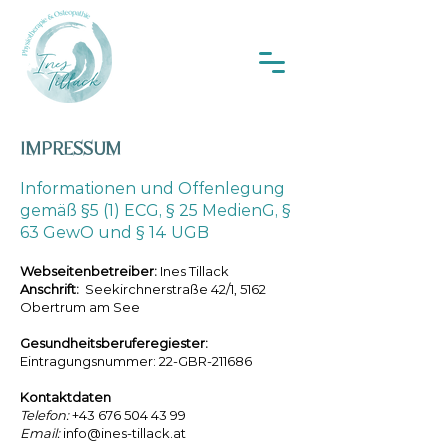
IMPRESSUM
Informationen und Offenlegung
gemäß §5 (1) ECG, § 25 MedienG, §
63 GewO und § 14 UGB
Webseitenbetreiber:
Ines Tillack
Anschrift:
Seekirchnerstraße 42/1, 5162
Obertrum am See
Gesundheitsberuferegiester:
Eintragungsnummer: 22-GBR-211686
Kontaktdaten
Telefon:
+43
676
504 43 99
Email:
info@ines-tillack.at